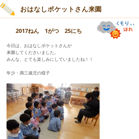
おはなしポケットさん来園
2017ねん 1がつ 25にち
今日は、おはなしポケットさんが
来園してくださいました。
みんな、とても楽しみにしていましたね！！
冨田先生の体育では
年少・満三歳児の様子
組体操の導入が始まっています。
運動会の時の年長組さんのように
格好良く出来るように
練習していきましょうね。