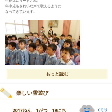
年長児にリードされ、
年中児の様子
年中児もきれいな声で歌えるように
なってきています。
今日の給食は
大人気のカレー給食！！
「２かい おかわりしたよ～」
「もりもり たべたよ！」と
ニコニコ笑顔で教えてくれていました。
大好きな《はらぺこあおむし》のお話は
もっと読む
だんだんあおむしが大きくなっていく姿を
注意深く見ていました。
年中児、合奏の
ピアニカパートのお友達です。
年長児の様子
楽しい雪遊び
「さん はいっ・・・」
自分達で声を掛け合いながら
練習しています。
2017ねん 1がつ 19にち