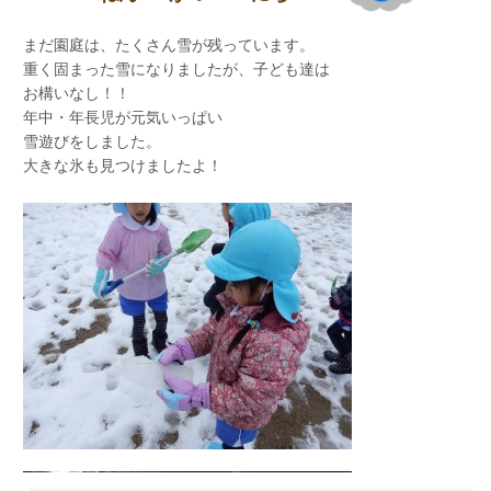
まだ園庭は、たくさん雪が残っています。
重く固まった雪になりましたが、子ども達は
お構いなし！！
寒さが厳しい毎日ですが
年中・年長児が元気いっぱい
春も少しずつ
雪遊びをしました。
近づいているようです・・・
大きな氷も見つけましたよ！
数を数えていくお話・・・・
だんだん開いていく絵本の大きさにも
ビックリ(@_@)でした。
本日の給食
・ご飯
・ミートコロッケ
・棒棒鶏風サラダ
・ミニ千草焼き
・パイナップル