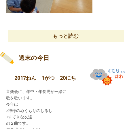
おいしい《カレーの歌》の
パネルシアターは、大いに
もっと読む
盛り上がりました。
週末の今日
2017ねん 1がつ 20にち
音楽会に、年中・年長児が一緒に
歌を歌います。
今年は
♪神様のぬくもりのしるし
♪すてきな友達
の２曲です。