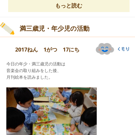
もっと読む
絵本の世界に引き込まれた
満三歳児・年少児の活動
心温まる一日でした。
たくさんのお話を聞かせていただき
ありがとうございました。
2017ねん 1がつ 17にち
今日の年少・満三歳児の活動は
寒い日が続いています。
音楽会の取り組みをした後、
週末、体調を崩さないように
月刊絵本を読みました。
過ごしてくださいね！！