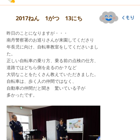
2017ねん 1がつ 13にち
昨日のことになりますが・・・
南丹警察署のお巡りさんが来園してくださり
年長児に向け、自転車教室をしてくださいまし
た。
正しい自転車の乗り方、乗る前の点検の仕方、
午後は、「世界こどもの助け合いの日」の
道路ではどちら側を走るのか？など
献金を各クラスで一人ずつ行いました。
大切なことをたくさん教えていただきました。
みんなの優しい気持ちは、
自転車は、歩く人の仲間ではなく、
お友達と一緒に、かまくらを作る子ど
きっと届きますよ
自動車の仲間だと聞き 驚いている子が
も・・・・。
多かったです。