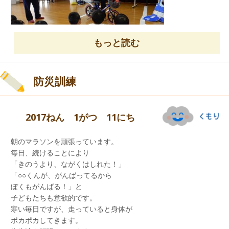
もっと読む
かわいい雪だるまを作る子ども・・・・。
防災訓練
2017ねん 1がつ 11にち
朝のマラソンを頑張っています。
毎日、続けることにより
「きのうより、ながくはしれた！」
「○○くんが、がんばってるから
ぼくもがんばる！」と
子どもたちも意欲的です。
補助輪無しで、自転車に乗れる年長組さんが
寒い毎日ですが、走っていると身体が
多いと思います。
今日は、雪遊びを満喫しました。
ポカポカしてきます。
お家でも、歩いている人や車に気を付けて