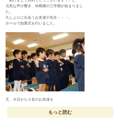
「あけましておめでとうございます！」と
元気な声が響き、幼稚園の三学期が始まりまし
た。
久しぶりに出会うお友達や先生・・・。
ホールで始業式を行いました。
今日は、防災訓練をしました。
戸外で遊んでいる途中に
「地震です・・・・」と放送が入り
遊具で遊んでいたお友達も、先生達の誘導により
運動場に集まりました。
今日は、訓練でしたが
慌てず、近くにいる先生の話をよく聞くことが
大事です。
今後も室内・外 何処にいても対応できるように
訓練していこうと思います。
又、今日から３名のお友達を
聖家族幼稚園に迎えました。
これから、仲良くしましょうね！！
もっと読む