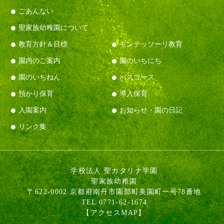
ごあんない
聖家族幼稚園について
教育方針＆目標
モンテッソーリ教育
園内のご案内
園のいちにち
園のいちねん
バスコース
預かり保育
導入保育
入園案内
お知らせ・園の日記
リンク集
学校法人 聖カタリナ学園
聖家族幼稚園
〒622-0002 京都府南丹市園部町美園町一号78番地
TEL 0771-62-1674
【
アクセスMAP
】