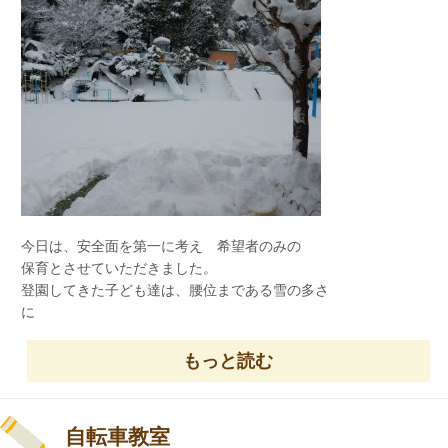
この園庭、いつになったら
土が見えるのかな？
年長児は、合奏の練習にも
力が入っています。
今は、個々のパートを一生懸命
頑張って練習しています。
今日は、安全面を第一に考え 希望者のみの
保育とさせていただきました。
登園してきた子ども達は、腰位まである雪の多さ
に
まだ、園庭には雪がたくさん
びっくりしていました。
残っていたので
着替えが終わった子ども達は、大喜びで外に
もっと読む
雪遊びが満喫できました。
出て行きました。
「せ～の！！」
真新しい雪の上に寝そべる子ども・・・・。
自転車教室