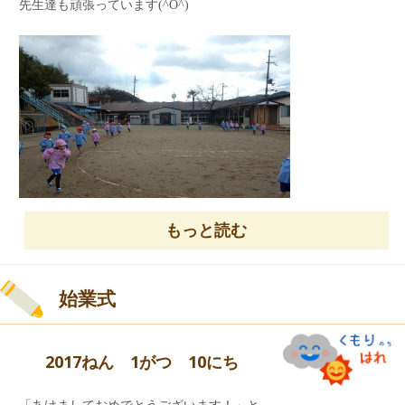
先生達も頑張っています(^O^)
乗ってくださいね！！
22年前の今日は、阪神淡路大震災がありました。
子ども達は知りませんが、大人の私たちは
そのことを忘れることなく伝えていこうと思いま
す。
こんなに沢山の雪が積もったのは
もっと読む
何年ぶりのことでしょう・・・？
本当に驚きましたね。
お家で過ごしたお友達も、楽しく雪遊びが
できたかな？
始業式
明日は、お友達が作った雪だるまが
みんなを待っていますよ！
2017ねん 1がつ 10にち