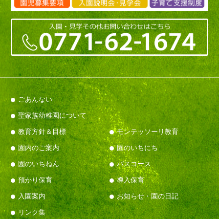
ごあんない
聖家族幼稚園について
教育方針＆目標
モンテッソーリ教育
園内のご案内
園のいちにち
園のいちねん
バスコース
預かり保育
導入保育
入園案内
お知らせ・園の日記
リンク集