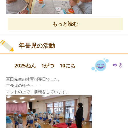
「世界子ども助け合いの日」献金に
山探検で、今日は何を見つけたのかな？
ご協力ありがとうございました。
もっと読む
好きな色の折り紙で、巳（ヘビ）を折り
年長児の活動
2025ねん 1がつ 10にち
冨田先生の体育指導日でした。
先日からお弁当を温めています。
年長児の様子・・・
お家の方からお話を聞いていた子ども達。
マットの上で、前転をしています。
糊付けをし、カラフルな絵馬が完成しました。