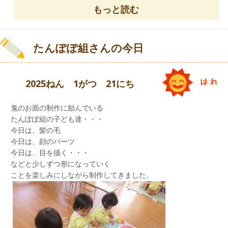
よわむし鬼・泣き虫鬼・いじわる鬼
もっと読む
好き嫌い鬼などを 吐き出しました！！
今日も、暖かい日でした。
たんぽぽ組さんの今日
2025ねん 1がつ 21にち
鬼のお面の制作に励んでいる
たんぽぽ組の子ども達・・・
今日は、髪の毛
今日は、顔のパーツ
年中・年長児が遊んでいる途中に
今日は、目を描く・・・
ご馳走が、こんなにたくさん
大きな音や声を出して
などと少しずつ形になっていく
並んで美味しそうです！！
本当の鬼が現れ、ビックリ！！！
ことを楽しみにしながら制作してきました。