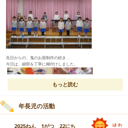
まずは、自分の身を守ることを優先する。
揺れが大きい時は動かず、揺れがおさまったら
先生達は、‘小さな世界’の合奏を披露してくれま
窓を開け、カーテンは閉める
ことを教えてもらい
した！
ました。
窓は、逃げ道を作るように開ける
カーテンは、ガラス片などが部屋の中に
入らないように閉める…ということです。
迎えの際に、早速お家の方に お話をしている
お友達がいました。
先日からの、鬼のお面制作の続き…
よくお話を聞いていましたね。
今日は、細部を丁寧に糊付けしました。
今日の米飯給食
もっと読む
上手だったね！！
それぞれの鬼のお面が完成し、
年長児の活動
今日は節分遊びをしました。
2025ねん 1がつ 22にち