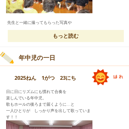
ね。
昨日・今日、とても寒いですね。
来週は一層寒くなる予報が出ています。
先生と一緒に撮ってもらった写真や
みんな、風邪をひかないように…
手形を押したカードや絵本をいただき
揃って、発表会が迎えられますように…
嬉しいですね。
もっと読む
今日は、隣の聖カタリナ高等学校の
生徒さんと一緒に避難訓練を行いました。
年中児の一日
戸外遊びをしている時におきた地震を
想定した訓練でした。
本来は、高校のグランドに避難の予定でしたが
2025ねん 1がつ 23にち
天気が悪く、体育館への避難となりました。
日に日にリズムにも慣れて合奏を
年長児が小さなお友達の手をひき
楽しんでいる年中児。
体育館迄避難してきました。
歌もホールの後ろまで届くように…と
高校の先生も、迎えに来てくださいました。
一人ひとりが しっかり声を出して歌っていま
みんなが生まれた日はどんな日だったのかな？
す！！
体育館では、阪神淡路大震災で被災された先生の
雪は降っていたのかな？
お話をお聞きし、地震の時は
お家の方に聞いてみてくださいね。