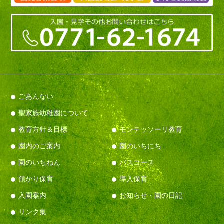
・ハイジの白パン
・クリームシチュー
・バナナ
・牛乳
今日の米飯給食
ごあんない
聖家族幼稚園について
教育方針＆目標
モンテッソーリ教育
園内のご案内
園のいちにち
・ごはん
園のいちねん
バスコース
・ぶりの煮つけ
預かり保育
導入保育
・紅白なます
・白菜たっぷり豚汁
入園案内
お知らせ・園の日記
・オレンジ
リンク集