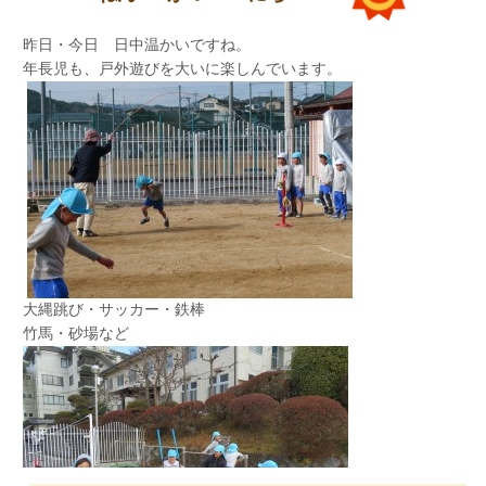
じゃ～ん！！ できたよ～！
昨日・今日 日中温かいですね。
・わかめご飯
年長児も、戸外遊びを大いに楽しんでいます。
・おでん
・みかん
先生めがけて～ え～い！！
友達と見せ合いっこしながら、完成を喜びまし
大縄跳び・サッカー・鉄棒
た。
竹馬・砂場など
みんなの心の中の