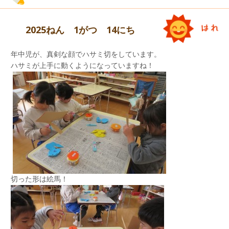
2025ねん 1がつ 14にち
この時期に、こうして戸外で食べられることは
年中児が、真剣な顔でハサミ切をしています。
貴重ですね。
ハサミが上手に動くようになっていますね！
みんな慎重です。
お友達と一緒に遊ぶことも、嬉しそうですね♡
今日の年長組さんは、お休み ゼロ でした！
切った形は絵馬！
年長組さん ハイ ポーズ！！
何の形なのかな？
楽しみですね。