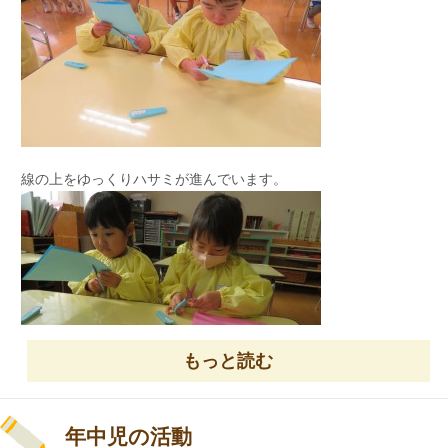
あらっ！ かわいい鬼さん
遊ぶ時と練習の時のけじめがしっかり
特に、年長組の男の子は勇敢で
つけられる年長組さん！ かっこいいですね。
金棒を振り回す鬼に立ち向かい、
やっつけてくれました。
今日のおにぎりは戸外で食べました。
鬼達は、大慌てで帰っていきました！
水やりも進んで行っています！
良かったね。
今日の洋食給食
今年の節分は、2月2日です。
線の上をゆっくりハサミが進んでいます。
今日持ち帰りました、お面を是非
お役立てくださいませ！
ニッコリ鬼も泣き虫鬼も、いるようです。
室内外でも楽しく遊びました。
もっと読む
・ハヤシライス
・ポテトサラダ
・バナナ
直線でなく、今日はカーブの線に挑戦！！
・牛乳
年中児の活動