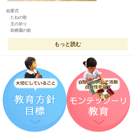
が
始業式
日中も良く降り、午後は雪遊びをしました。
たねの歌
主の祈り
幼稚園の歌
今度は、どの楽器にしようかな？
園長先生のおはなし
もっと読む
３連休明け、下痢・嘔吐・発熱などで
全員揃ってのスタートとはならず、
欠席するお友達が、とても増えています。
残念ではありますが
お休みのお友達、無理をせず