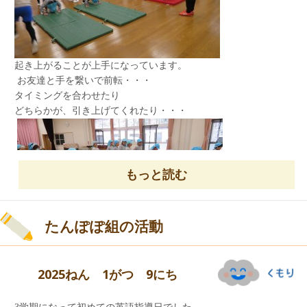
温かいご飯が食べられること、幸せですね！
起き上がることが上手になっています。
また先生達から、お話を聞いた子ども達が
お友達と手を繋いで前転・・・
かわいい!(^^)!
心を込めてお祈りし、一人ひとり献金を捧げまし
タイミングを合わせたり
た。
どちらかが、引き上げてくれたり・・・
戸外で、元気にマラソン！
もっと読む
たんぽぽ組の活動
上手に回れると、顔を見合わせて
バケツに氷が張っていました。
2025ねん 1がつ 9にち
ニッコリ!(^^)!笑顔！！