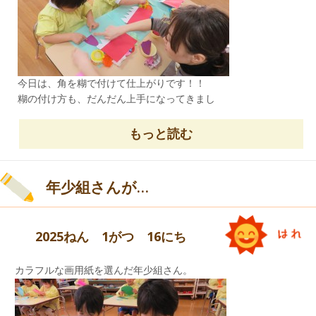
たくさん動いて、汗をかいている子どもがいまし
た。
最近の温かさから、チューリップの芽が
今日は、角を糊で付けて仕上がりです！！
少し頭を出していています。
糊の付け方も、だんだん上手になってきまし
まだ、ゆっくり
た。
強い赤鬼・青鬼でしたが
土の中で休んでいいよ～・・・
さすが、年中・年長組さん。
もっと読む
年少組さんが…
「ぼくの め でてるかな？」
2025ねん 1がつ 16にち
カラフルな画用紙を選んだ年少組さん。
そんな思いで 水やりをしている子ども達です。
「つの なんぼんに しようかな？」
音楽会の練習も頑張っています。