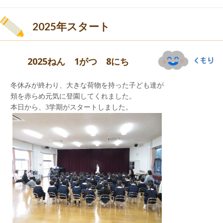
音楽会の曲を練習しました。
・チーズパン
・野菜たっぷりコンソメスープ
2025年スタート
・みかん
・牛乳
「ブルーのもの…どこにあるかなぁ？？」
2025ねん 1がつ 8にち
冬休みが終わり、大きな荷物を持った子ども達が
頬を赤らめ元気に登園してくれました。
本日から、3学期がスタートしました。
今日は、予報通り雪が降りましたね
声の出し方・息つぎの仕方を教えてもらいまし
た。
午後は、ホールで楽器遊び！！
合奏曲に合わせ、さまざまな楽器に触れながら
楽しんでいます。
舞台の上に立ち、カスタネット遊びもしました！
白い絵の具で 久ルクルクル
朝は、遊びが出来るほど積もっていませんでした