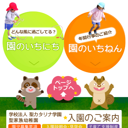
1年の締めくくりの3学期、
ゆっくり休息してくださいね。
1日1日を大切に過ごしていきたいと思います。
少しでも体調が悪い時には、感染のことを考え
お休みしてくださいね。これ以上拡大しませんよ
明日は雪が降るのかな？
始業式終了後は、
うに。
雪が降ったら、みんなで雪だるまを作ろうね☃
各クラスで冬休みの出来事を伝え合いました。
まだ、話していないお友達もいるようですので
とても寒い1日でした。
聞けることを楽しみにしています！
明日はもっと冷え込むようです・・・。
子ども達は、ゆきや こんこ・・・」と
今日、持ち帰りました
歌っていましたよ。
世界こども助け合いの日の献金
12月のお手紙を再度ご確認していただき
今日の洋食給食
ご協力をお願い致します。
たんぽぽ組さんと、雪遊びの準備のなかった
お友達は、また次を楽しみにしましょうね☃