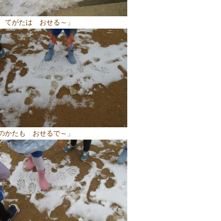
 てがたは おせる～」
のかたも おせるで～」