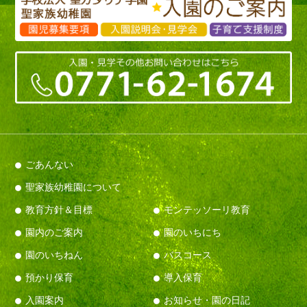
ごあんない
聖家族幼稚園について
教育方針＆目標
モンテッソーリ教育
園内のご案内
園のいちにち
園のいちねん
バスコース
預かり保育
導入保育
入園案内
お知らせ・園の日記