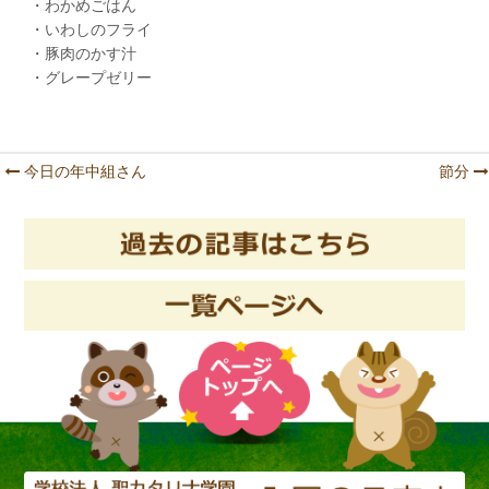
・わかめごはん
・いわしのフライ
・豚肉のかす汁
・グレープゼリー
今日の年中組さん
節分
Post navigation