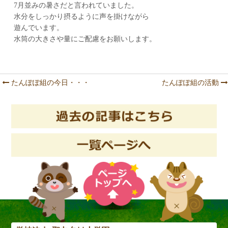
7月並みの暑さだと言われていました。
水分をしっかり摂るように声を掛けながら
遊んでいます。
水筒の大きさや量にご配慮をお願いします。
たんぽぽ組の今日・・・
たんぽぽ組の活動
Post navigation