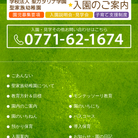
ごあんない
聖家族幼稚園について
教育方針＆目標
モンテッソーリ教育
園内のご案内
園のいちにち
園のいちねん
バスコース
預かり保育
導入保育
入園案内
お知らせ・園の日記